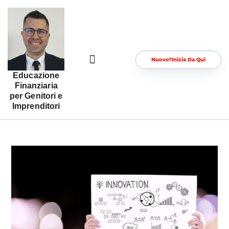
Nuovo?Inizia Da Qui
Educazione
Risorse Gratuite Per Te
Area Riservata
Finanziaria
per Genitori e
Imprenditori