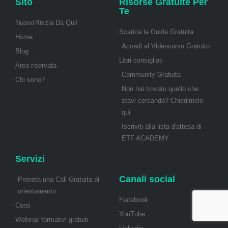
Sito
Risorse Gratuite Per
Te
Nuovo?Inizia Da Qui!
Scarica la Guida Gratuita
Home
Accedi al Videocorso Gratuito
Blog
Libri consigliati
Area riservata
Community Gratuita
Chi sono?
Non hai trovato quello che
stavi cercando? Chiedimelo
qui
Iscriviti alla lista d'attesa di
ETF ACADEMY
Servizi
Canali social
Prenota una Call Gratuita di
orientamento
Facebook
Corsi
YouTube
Webinar formativi gratuiti