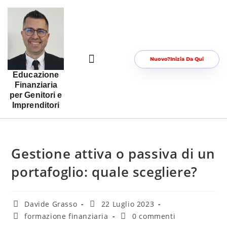
Nuovo?Inizia Da Qui
Educazione
Risorse Gratuite Per Te
Area Riservata
Finanziaria
per Genitori e
Imprenditori
Gestione attiva o passiva di un
portafoglio: quale scegliere?
Davide Grasso
22 Luglio 2023
formazione finanziaria
0 commenti