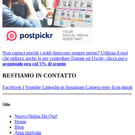
Non capisci perchè i soldi finiscono sempre presto? Utilizza il tool
che utilizzo anche io per controllare Entrate ed Uscite, clicca qui e
acquistalo ora col 5% di sconto
RESTIAMO IN CONTATTO
Facebook-f
Youtube
Linkedin-in
Instagram
Camera-retro
Icon-tiktok
Sito
Nuovo?Inizia Da Qui!
Home
Blog
Area riservata