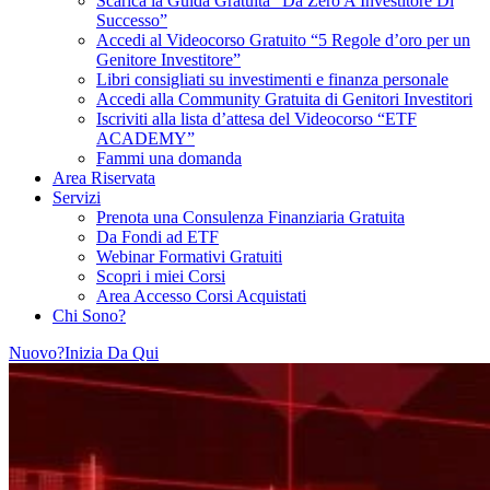
Scarica la Guida Gratuita “Da Zero A Investitore Di
Successo”
Accedi al Videocorso Gratuito “5 Regole d’oro per un
Genitore Investitore”
Libri consigliati su investimenti e finanza personale
Accedi alla Community Gratuita di Genitori Investitori
Iscriviti alla lista d’attesa del Videocorso “ETF
ACADEMY”
Fammi una domanda
Area Riservata
Servizi
Prenota una Consulenza Finanziaria Gratuita
Da Fondi ad ETF
Webinar Formativi Gratuiti
Scopri i miei Corsi
Area Accesso Corsi Acquistati
Chi Sono?
Nuovo?Inizia Da Qui