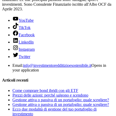
investimenti. Sono Consulente Finanziario iscritto all'Albo OCF da
Aprile 2023.
YouTube
TikTok
Facebook
LinkedIn
Instagram
Twitter
Email:
info@investimentoredditizioesostenibile.it
Opens in
your application
Articoli recenti
Come comprare bond ibridi con gli ETF
Prezzi delle azioni: perché salgono e scendono
Gestione attiva o passiva di un portafoglio: quale scegliere?
Gestione attiva o passiva di un portafoglio: quale scegliere?
Ecco due modalità di gestione del tuo portafoglio di
investimento