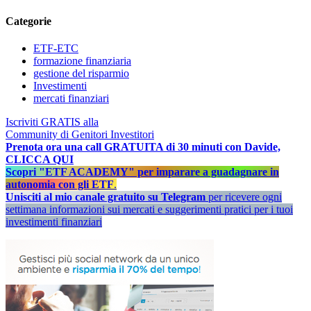
Categorie
ETF-ETC
formazione finanziaria
gestione del risparmio
Investimenti
mercati finanziari
Iscriviti GRATIS alla
Community di Genitori Investitori
Prenota ora una call GRATUITA di 30 minuti con Davide,
CLICCA QUI
Scopri "ETF ACADEMY" per imparare a guadagnare in
autonomia con gli ETF
.
Unisciti al mio canale gratuito su Telegram
per ricevere ogni
settimana informazioni sui mercati e suggerimenti pratici per i tuoi
investimenti finanziari