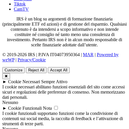
Tiktok
CamTV
IRS è un blog su argomenti di formazione finanziaria
(principalmente ETF ed azioni) e di gestione del risparmio. Qualsiasi
contenuto è da intendersi a scopo informativo e non intende
costituire né consiglio né tanto meno una consulenza di
investimento. Pertanto IRS non è in alcun modo responsabile di
scelte finanziarie adottate dall’utente.
© 2019-2026 IRS | P.IVA IT04073950364 |
MAR
|
Powered by
weWP
|
Privacy/Cookie
Customize
Reject All
Accept All
✖
►
Cookie Necessari
Sempre Attivo
I cookie necessari abilitano funzioni essenziali del sito come accessi
sicuri e regolazioni delle preferenze di consenso. Non memorizzano
dati personali.
Nessuno
►
Cookie Funzionali
Nota
I cookie funzionali supportano funzioni come la condivisione di
contenuti sui social media, la raccolta di feedback e l’attivazione di
strumenti di terze parti.
Nessuno