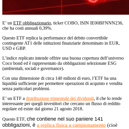
E’ un
ETF obbligazionario
, ticker COBO, ISIN IE00BFNNN236,
che ha costi annuali 0,39%.
Questo ETF replica la performance del debito convertibile
contingente AT1 delle istituzioni finanziarie denominato in EUR,
USD e GBP.
L’indice replicato intende offrire una buona copertura dell’universo
Coco bond ed è rappresentato da obbligazioni selezionate ESG
(ambientali, sociali e governance).
Con una dimensione di circa 140 milioni di euro, l’ETF ha una
liquidità sufficiente per permettere operazioni di acquisto e vendita
senza particolari problemi.
E’ un ETF a
distribuzione trimestrale dei dividendi
, il che lo rende
interessante per quegli investitori che cercano un flusso di reddito
regolare ed esiste dal giorno 21 agosto 2018.
che contiene nel suo paniere 141
Questo ETF,
obbligazioni, è
a replica fisica a campionamento
(cioè