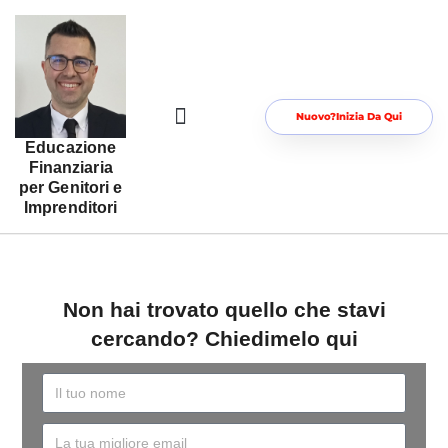
Nuovo?Inizia Da Qui
Educazione
Risorse Gratuite Per Te
Area Riservata
Finanziaria
per Genitori e
Imprenditori
Non hai trovato quello che stavi
cercando? Chiedimelo qui