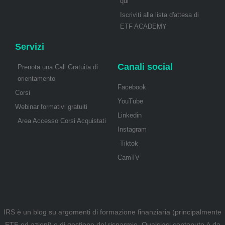
qui
Iscriviti alla lista d'attesa di
ETF ACADEMY
Servizi
Canali social
Prenota una Call Gratuita di
orientamento
Facebook
Corsi
YouTube
Webinar formativi gratuiti
Linkedin
Area Accesso Corsi Acquistati
Instagram
Tiktok
CamTV
IRS è un blog su argomenti di formazione finanziaria (principalmente
ETF ed azioni) e di gestione del risparmio. Qualsiasi contenuto è da