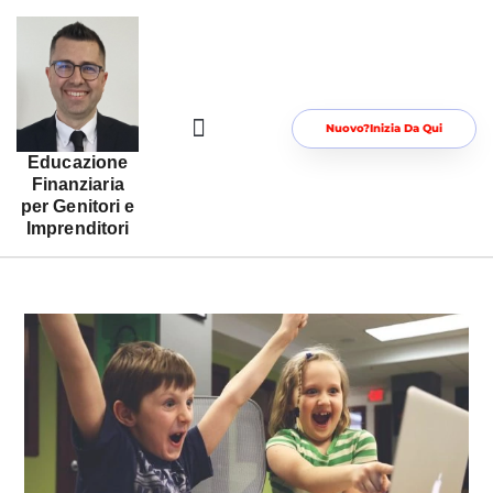
Nuovo?Inizia Da Qui
Educazione
Risorse Gratuite Per Te
Area Riservata
Finanziaria
per Genitori e
Imprenditori