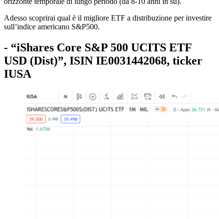
orizzonte temporale di lungo periodo (da 8-10 anni in su).
Adesso scoprirai qual è il migliore ETF a distribuzione per investire
sull’indice americano S&P500.
- “iShares Core S&P 500 UCITS ETF
USD (Dist)”, ISIN IE0031442068, ticker
IUSA