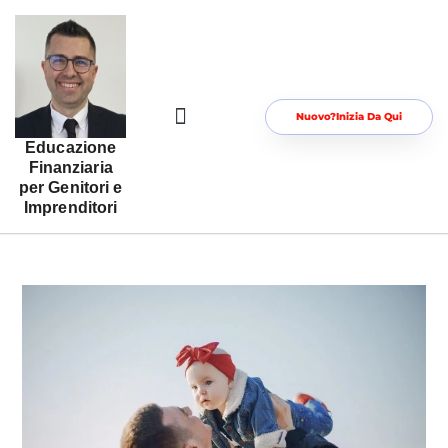
Nuovo?Inizia Da Qui
Educazione
Risorse Gratuite Per Te
Area Riservata
Finanziaria
per Genitori e
Imprenditori