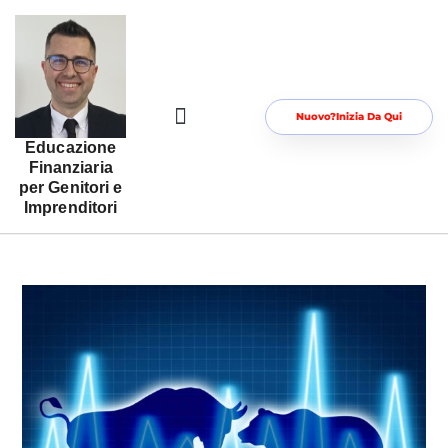
Nuovo?Inizia Da Qui
Educazione
Risorse Gratuite Per Te
Area Riservata
Finanziaria
per Genitori e
Imprenditori