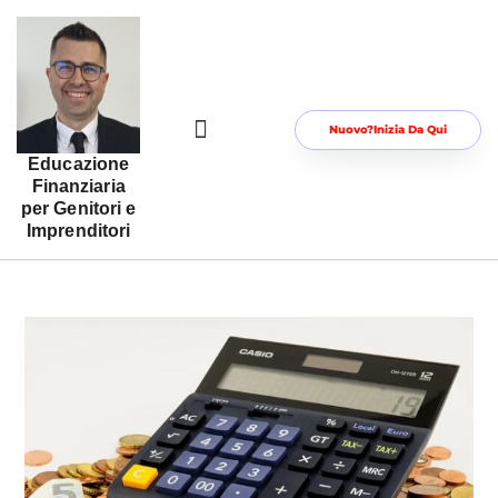
Nuovo?Inizia Da Qui
Educazione
Risorse Gratuite Per Te
Area Riservata
Finanziaria
per Genitori e
Imprenditori