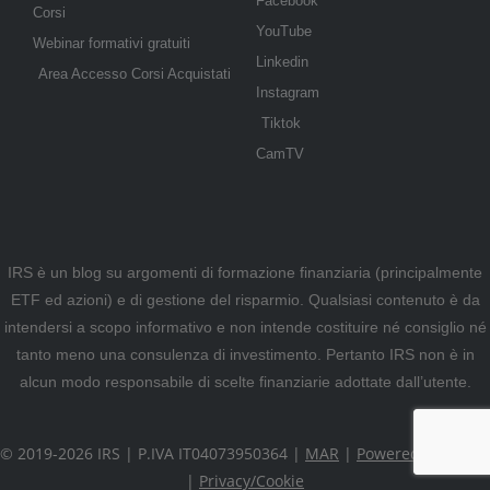
Facebook
Corsi
YouTube
Webinar formativi gratuiti
Linkedin
Area Accesso Corsi Acquistati
Instagram
Tiktok
CamTV
IRS è un blog su argomenti di formazione finanziaria (principalmente
ETF ed azioni) e di gestione del risparmio. Qualsiasi contenuto è da
intendersi a scopo informativo e non intende costituire né consiglio né
tanto meno una consulenza di investimento. Pertanto IRS non è in
alcun modo responsabile di scelte finanziarie adottate dall’utente.
© 2019-2026 IRS | P.IVA IT04073950364 |
MAR
|
Powered by weWP
|
Privacy/Cookie