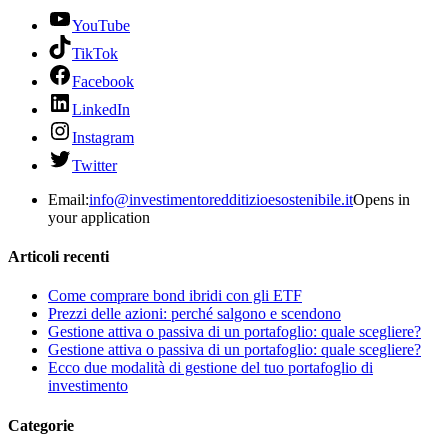
YouTube
TikTok
Facebook
LinkedIn
Instagram
Twitter
Email:
info@investimentoredditizioesostenibile.it
Opens in
your application
Articoli recenti
Come comprare bond ibridi con gli ETF
Prezzi delle azioni: perché salgono e scendono
Gestione attiva o passiva di un portafoglio: quale scegliere?
Gestione attiva o passiva di un portafoglio: quale scegliere?
Ecco due modalità di gestione del tuo portafoglio di
investimento
Categorie