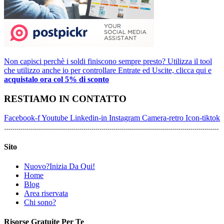
Non capisci perchè i soldi finiscono sempre presto? Utilizza il tool
che utilizzo anche io per controllare Entrate ed Uscite, clicca qui e
acquistalo ora col 5% di sconto
RESTIAMO IN CONTATTO
Facebook-f
Youtube
Linkedin-in
Instagram
Camera-retro
Icon-tiktok
Sito
Nuovo?Inizia Da Qui!
Home
Blog
Area riservata
Chi sono?
Risorse Gratuite Per Te