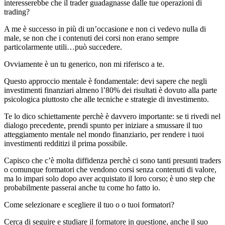
interesserebbe che il trader guadagnasse dalle tue operazioni di
trading?
A me è successo in più di un’occasione e non ci vedevo nulla di
male, se non che i contenuti dei corsi non erano sempre
particolarmente utili…può succedere.
Ovviamente è un tu generico, non mi riferisco a te.
Questo approccio mentale è fondamentale: devi sapere che negli
investimenti finanziari almeno l’80% dei risultati è dovuto alla parte
psicologica piuttosto che alle tecniche e strategie di investimento.
Te lo dico schiettamente perchè è davvero importante: se ti rivedi nel
dialogo precedente, prendi spunto per iniziare a smussare il tuo
atteggiamento mentale nel mondo finanziario, per rendere i tuoi
investimenti redditizi il prima possibile.
Capisco che c’è molta diffidenza perchè ci sono tanti presunti traders
o comunque formatori che vendono corsi senza contenuti di valore,
ma lo impari solo dopo aver acquistato il loro corso; è uno step che
probabilmente passerai anche tu come ho fatto io.
Come selezionare e scegliere il tuo o o tuoi formatori?
Cerca di seguire e studiare il formatore in questione, anche il suo