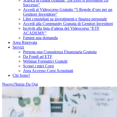
Scarica la Guida Gratuita “Da Zero A Investitore Di
Successo”
Accedi al Videocorso Gratuito “5 Regole d’oro per un
Genitore Investitore”
Libri consigliati su investimenti e finanza personale
Accedi alla Community Gratuita di Genitori Investitori
Iscriviti alla lista d’attesa del Videocorso “ETF
ACADEMY”
Fammi una domanda
Area Riservata
Servizi
Prenota una Consulenza Finanziaria Gratuita
Da Fondi ad ETF
Webinar Formativi Gratuiti
Scopri i miei Corsi
Area Accesso Corsi Acquistati
Chi Sono?
Nuovo?Inizia Da Qui