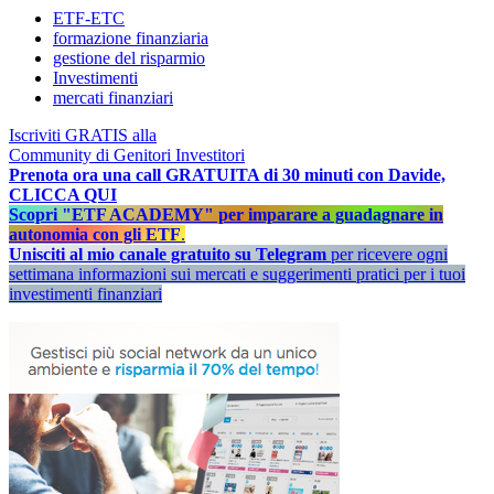
ETF-ETC
formazione finanziaria
gestione del risparmio
Investimenti
mercati finanziari
Iscriviti GRATIS alla
Community di Genitori Investitori
Prenota ora una call GRATUITA di 30 minuti con Davide,
CLICCA QUI
Scopri "ETF ACADEMY" per imparare a guadagnare in
autonomia con gli ETF
.
Unisciti al mio canale gratuito su Telegram
per ricevere ogni
settimana informazioni sui mercati e suggerimenti pratici per i tuoi
investimenti finanziari