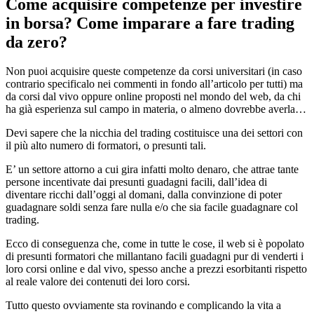
Come acquisire competenze per investire
in borsa? Come imparare a fare trading
da zero?
Non puoi acquisire queste competenze da corsi universitari (in caso
contrario specificalo nei commenti in fondo all’articolo per tutti) ma
da corsi dal vivo oppure online proposti nel mondo del web, da chi
ha già esperienza sul campo in materia, o almeno dovrebbe averla…
Devi sapere che la nicchia del trading costituisce una dei settori con
il più alto numero di formatori, o presunti tali.
E’ un settore attorno a cui gira infatti molto denaro, che attrae tante
persone incentivate dai presunti guadagni facili, dall’idea di
diventare ricchi dall’oggi al domani, dalla convinzione di poter
guadagnare soldi senza fare nulla e/o che sia facile guadagnare col
trading.
Ecco di conseguenza che, come in tutte le cose, il web si è popolato
di presunti formatori che millantano facili guadagni pur di venderti i
loro corsi online e dal vivo, spesso anche a prezzi esorbitanti rispetto
al reale valore dei contenuti dei loro corsi.
Tutto questo ovviamente sta rovinando e complicando la vita a