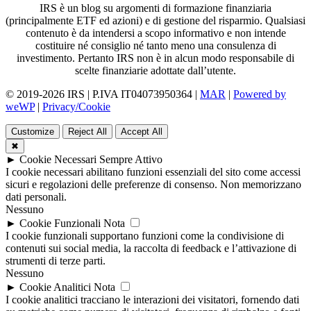
IRS è un blog su argomenti di formazione finanziaria
(principalmente ETF ed azioni) e di gestione del risparmio. Qualsiasi
contenuto è da intendersi a scopo informativo e non intende
costituire né consiglio né tanto meno una consulenza di
investimento. Pertanto IRS non è in alcun modo responsabile di
scelte finanziarie adottate dall’utente.
© 2019-2026 IRS | P.IVA IT04073950364 |
MAR
|
Powered by
weWP
|
Privacy/Cookie
Customize
Reject All
Accept All
✖
►
Cookie Necessari
Sempre Attivo
I cookie necessari abilitano funzioni essenziali del sito come accessi
sicuri e regolazioni delle preferenze di consenso. Non memorizzano
dati personali.
Nessuno
►
Cookie Funzionali
Nota
I cookie funzionali supportano funzioni come la condivisione di
contenuti sui social media, la raccolta di feedback e l’attivazione di
strumenti di terze parti.
Nessuno
►
Cookie Analitici
Nota
I cookie analitici tracciano le interazioni dei visitatori, fornendo dati