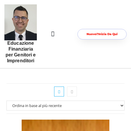
Nuovo?Inizia Da Qui
Educazione
Risorse Gratuite Per Te
Area Riservata
Finanziaria
per Genitori e
Imprenditori