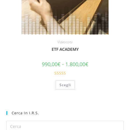
Videocorsi
ETF ACADEMY
990,00
€
-
1.800,00
€
Valutato
Scegli
5.00
su 5
Cerca In I.R.S.