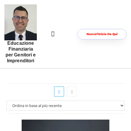
Nuovo?Inizia Da Qui
Educazione
Risorse Gratuite Per Te
Area Riservata
Finanziaria
per Genitori e
Imprenditori