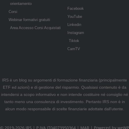
orientamento
Facebook
Corsi
YouTube
Webinar formativi gratuiti
Linkedin
Area Accesso Corsi Acquistati
Instagram
Tiktok
CamTV
IRS è un blog su argomenti di formazione finanziaria (principalmente
ETF ed azioni) e di gestione del risparmio. Qualsiasi contenuto è da
intendersi a scopo informativo e non intende costituire né consiglio né
tanto meno una consulenza di investimento. Pertanto IRS non è in
alcun modo responsabile di scelte finanziarie adottate dall’utente.
© 2019-2026 IRS | P.IVA IT04073950364 |
MAR
|
Powered by weWP