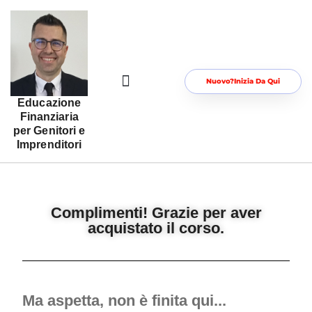
Nuovo?Inizia Da Qui
Educazione
Risorse Gratuite Per Te
Area Riservata
Finanziaria
per Genitori e
Imprenditori
Complimenti! Grazie per aver
acquistato il corso.
Ma aspetta, non è finita qui...